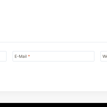
E-Mail
*
We
© 2026 Reiten-weltweit.info - Reiten und Pferde online