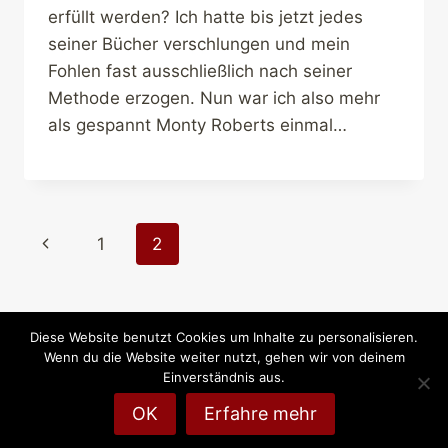
erfüllt werden? Ich hatte bis jetzt jedes
seiner Bücher verschlungen und mein
Fohlen fast ausschließlich nach seiner
Methode erzogen. Nun war ich also mehr
als gespannt Monty Roberts einmal…
Seitennavigation
Vorherige
1
2
Seite
Diese Website benutzt Cookies um Inhalte zu personalisieren.
Wenn du die Website weiter nutzt, gehen wir von deinem
© 2026 Reiten-weltweit.info - Reiten und Pferde
Einverständnis aus.
online
OK
Erfahre mehr