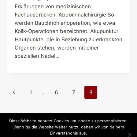
Erklärungen von medizinischen
Fachausdrücken. Abdominalchirurgie So
werden Bauchhöhlenoperation, wie etwa
Kolik-Operationen bezeichnet. Akupunktur
Hautpunkte, die in Beziehung zu erkrankten
Organen stehen, werden mit einer
speziellen Nadel…
Seitennavigation
Vorherige
1
…
6
7
8
Seite
Diese Website benutzt Cookies um Inhalte zu personalisieren.
Wenn du die Website weiter nutzt, gehen wir von deinem
© 2026 Reiten-weltweit.info - Reiten und Pferde
Einverständnis aus.