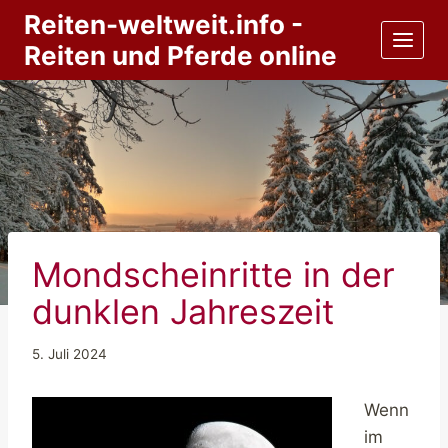
Zum
Reiten-weltweit.info -
Inhalt
Reiten und Pferde online
springen
Mondscheinritte in der
dunklen Jahreszeit
5. Juli 2024
Wenn
im