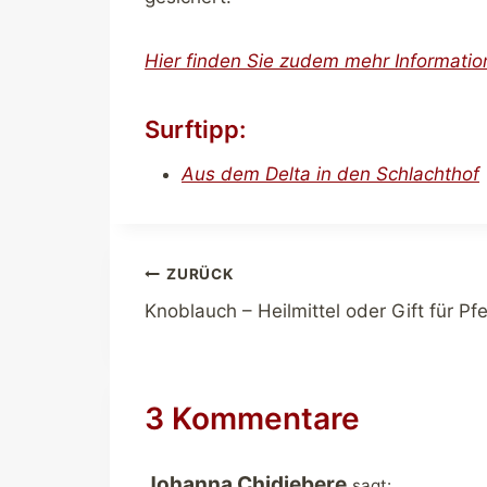
Hier finden Sie zudem mehr Information
Surftipp:
Aus dem Delta in den Schlachthof
Beitragsnavigation
ZURÜCK
Knoblauch – Heilmittel oder Gift für Pf
3 Kommentare
Johanna Chidiebere
sagt: