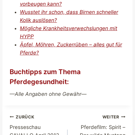
vorbeugen kann?
Wusstet ihr schon, dass Birnen schneller
Kolik auslösen?
Mögliche Krankheitsverwechslungen mit
HYPP
Äpfel, Möhren, Zuckerrüben – alles gut für
Pferde?
Buchtipps zum Thema
Pferdegesundheit:
—Alle Angaben ohne Gewähr—
Beitragsnavigation
ZURÜCK
WEITER
Presseschau
Pferdefilm: Spirit –