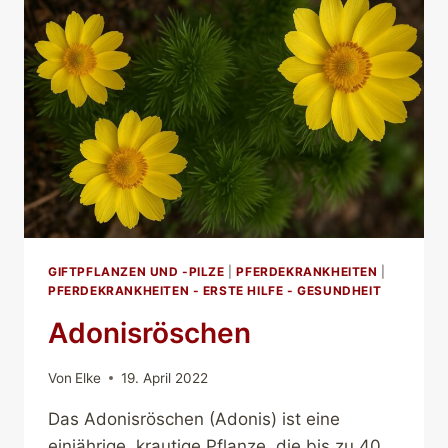
GIFTPFLANZEN UND -PILZE
|
PFERDEKRANKHEITEN
|
PFERDEKRANKHEITEN - ERSTE HILFE - GESUNDHEIT
Adonisröschen
Von
Elke
19. April 2022
Das Adonisröschen (Adonis) ist eine
einjährige, krautige Pflanze, die bis zu 40