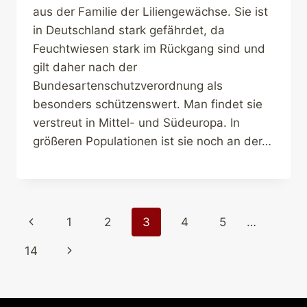
aus der Familie der Liliengewächse. Sie ist
in Deutschland stark gefährdet, da
Feuchtwiesen stark im Rückgang sind und
gilt daher nach der
Bundesartenschutzverordnung als
besonders schützenswert. Man findet sie
verstreut in Mittel- und Südeuropa. In
größeren Populationen ist sie noch an der…
Seitennavigation
Vorherige
1
2
3
4
5
…
Seite
Nächste
14
Seite